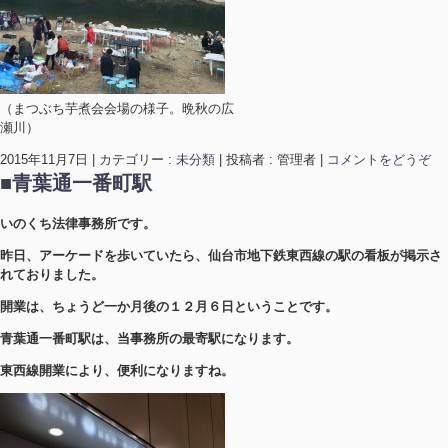
（まつぶち芋煮会会場の様子。晩秋の広
瀬川）
2015年11月7日
|
カテゴリー :
未分類
|
投稿者 : 管理者
|
コメントをどうぞ
■青葉通一番町駅
いのくち法律事務所です。
昨日、アーケードを歩いていたら、仙台市地下鉄東西線の駅の看板が掲示さ
れておりました。
開業は、ちょうど一か月後の１２月６日ということです。
青葉通一番町駅は、当事務所の最寄駅になります。
東西線開業により、便利になりますね。