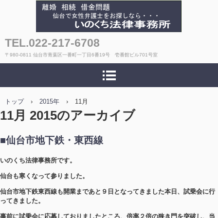
いのくち法律事務所
TEL.022-217-6708
〒980-0811 仙台市青葉区一番町一丁目6番19号 壱番館ビル701号室
トップ
›
2015年
›
11月
11月 2015
のアーカイブ
■仙台市地下鉄・東西線
いのくち法律事務所です。
仙台も寒くなって参りました。
仙台市地下鉄東西線も開業まであと９日となってきました本日、試乗会に行
ってきました。
事前に試乗会に応募しておりましたところ、倍率２倍の狭き門を突破し、当