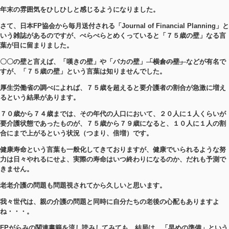
年末の雰囲気をひしひしと感じるようになりました。
さて、日本FP協会から毎月送付される「Journal of Financial Planning」と
いう雑誌があるのですが、ぺらぺらとめくっていると
「７５歳の壁」なる言
葉が目に留まりました。
〇〇の壁と言えば、「嘆きの壁」や「バカの壁」
「横倉の壁」
などが有名で
すが、「７５歳の壁」という言葉は知りませんでした。
厚生労働省の調べによれば、７５歳を超えると要介護者の割合が急激に増え
るという結果があります。
７０歳から７４歳までは、その年代の人口において、２０人に１人くらいが
要介護状態であったものが、７５歳から７９歳になると、
１０人に１人の割
合にまで上がるという状況（つまり、倍増）です。
健康寿命という言葉も一般化してきておりますが、健康でいられるような努
力は日々やれるにせよ、実際の寿命はいつ終わり
になるのか、だれも予測で
きません。
老老介護の問題も問題視されてから久しいと思います。
我々世代は、親の介護の問題と同時に自分たちの老後の心配もありますよ
ね・・・。
FPがらみの関連書籍を流し読みしてみても、結局は、「早めの準備」という