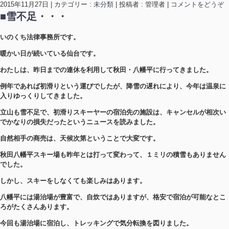
2015年11月27日
|
カテゴリー :
未分類
|
投稿者 : 管理者
|
コメントをどうぞ
■雪不足・・・
いのくち法律事務所です。
暖かい日が続いている仙台です。
わたしは、昨日までの連休を利用して秋田・八幡平に行ってきました。
例年であれば初滑りという運びでしたが、降雪の遅れにより、今年は温泉に
入りゆっくりしてきました。
立山も雪不足で、初滑りスキーヤーの宿泊先の施設は、キャンセルが相次い
でかなりの損失だったというニュースを読みました。
自然相手の商売は、天候次第ということで大変です。
秋田八幡平スキー場も昨年とは打って変わって、１ミリの積雪もありません
でした。
しかし、スキーをしなくても楽しみはあります。
八幡平には湯治場が豊富で、自炊ではありますが、格安で宿泊が可能なとこ
ろがたくさんあります。
今回も湯治場に宿泊し、トレッキングで気分転換を図りました。