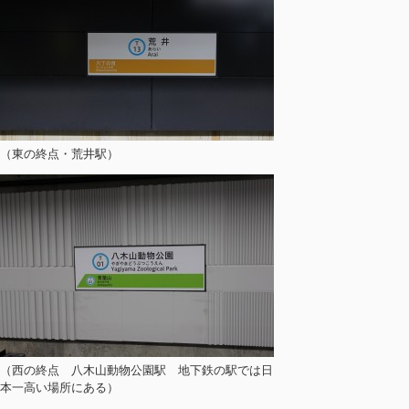
（東の終点・荒井駅）
（西の終点 八木山動物公園駅 地下鉄の駅では日
本一高い場所にある）