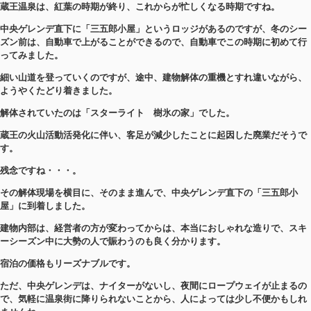
蔵王温泉は、紅葉の時期が終り、これからが忙しくなる時期ですね。
中央ゲレンデ直下に「三五郎小屋」というロッジがあるのですが、冬のシー
ズン前は、自動車で上がることができるので、自動車でこの時期に初めて行
ってみました。
細い山道を登っていくのですが、途中、建物解体の重機とすれ違いながら、
ようやくたどり着きました。
解体されていたのは「スターライト 樹氷の家」でした。
蔵王の火山活動活発化に伴い、客足が減少したことに起因した廃業だそうで
す。
残念ですね・・・。
その解体現場を横目に、そのまま進んで、中央ゲレンデ直下の「三五郎小
屋」に到着しました。
建物内部は、経営者の方が変わってからは、本当におしゃれな造りで、スキ
ーシーズン中に大勢の人で賑わうのも良く分かります。
宿泊の価格もリーズナブルです。
ただ、中央ゲレンデは、ナイターがないし、夜間にロープウェイが止まるの
で、気軽に温泉街に降りられないことから、人によっては少し不便かもしれ