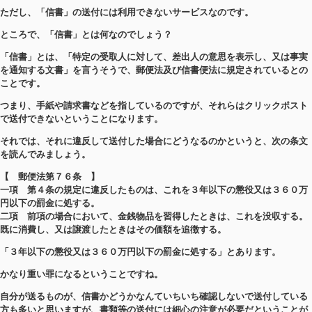
ただし、「信書」の送付には利用できないサービスなのです。
ところで、「信書」とは何なのでしょう？
「信書」とは、「特定の受取人に対して、差出人の意思を表示し、又は事実
を通知する文書」を言うそうで、郵便法及び信書便法に規定されているとの
ことです。
つまり、手紙や請求書などを指しているのですが、それらはクリックポスト
で送付できないということになります。
それでは、それに違反して送付した場合にどうなるのかというと、次の条文
を読んでみましょう。
【 郵便法第７６条 】
一項 第４条の規定に違反したものは、これを３年以下の懲役又は３６０万
円以下の罰金に処する。
二項 前項の場合において、金銭物品を習得したときは、これを没収する。
既に消費し、又は譲渡したときはその価額を追徴する。
「３年以下の懲役又は３６０万円以下の罰金に処する」とあります。
かなり重い罪になるということですね。
自分が送るものが、信書かどうかなんていちいち確認しないで送付している
方も多いと思いますが、書類等の送付には細心の注意が必要だということが