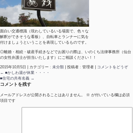
面白い交通標識（現わしているいる場面で、色々な
解釈ができそうな看板）、自転車とランナーに気を
付けましょうということを表現しているものです。
◎離婚・相続・破産手続きなどでお困りの際は、いのくち法律事務所（仙台
の女性弁護士が担当いたします）にご相談ください！！
2015年10月5日
|
カテゴリー :
未分類
|
投稿者 : 管理者
|
コメントをどうぞ
←
■かしわ湯が休業・・・・
■住宅の共有名義
→
コメントを残す
メールアドレスが公開されることはありません。
※
が付いている欄は必須
項目です