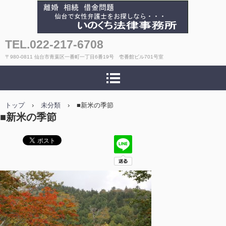
いのくち法律事務所
TEL.022-217-6708
〒980-0811 仙台市青葉区一番町一丁目6番19号 壱番館ビル701号室
トップ
›
未分類
›
■新米の季節
■新米の季節